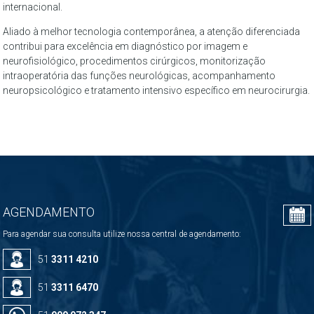
internacional.
Aliado à melhor tecnologia contemporânea, a atenção diferenciada
contribui para excelência em diagnóstico por imagem e
neurofisiológico, procedimentos cirúrgicos, monitorização
intraoperatória das funções neurológicas, acompanhamento
neuropsicológico e tratamento intensivo específico em neurocirurgia.
AGENDAMENTO
Para agendar sua consulta utilize nossa central de agendamento:
51
3311 4210
51
3311 6470