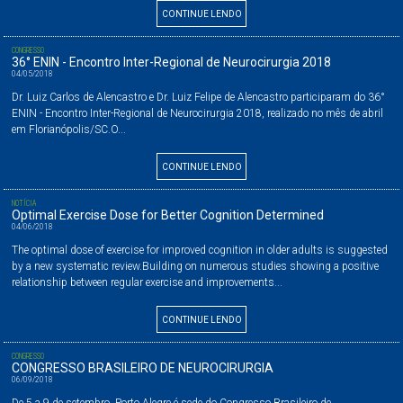
CONTINUE LENDO
CONGRESSO
36° ENIN - Encontro Inter-Regional de Neurocirurgia 2018
04/05/2018
Dr. Luiz Carlos de Alencastro e Dr. Luiz Felipe de Alencastro participaram do 36°
ENIN - Encontro Inter-Regional de Neurocirurgia 2018, realizado no mês de abril
em Florianópolis/SC.O...
CONTINUE LENDO
NOTÍCIA
Optimal Exercise Dose for Better Cognition Determined
04/06/2018
The optimal dose of exercise for improved cognition in older adults is suggested
by a new systematic review.Building on numerous studies showing a positive
relationship between regular exercise and improvements...
CONTINUE LENDO
CONGRESSO
CONGRESSO BRASILEIRO DE NEUROCIRURGIA
06/09/2018