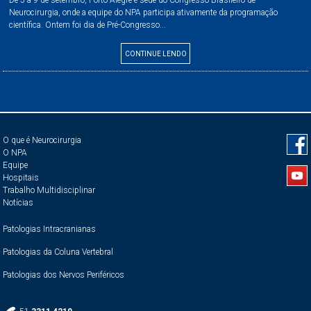
De 5 a 9 de setembro, Porto Alegre é sede do Congresso Brasileiro de
Neurocirurgia, onde a equipe do NPA participa ativamente da programação
científica. Ontem foi dia de Pré-Congresso...
CONTINUE LENDO
O que é Neurocirurgia
O NPA
Equipe
Hospitais
Trabalho Multidisciplinar
Notícias
Patologias Intracranianas
Patologias da Coluna Vertebral
Patologias dos Nervos Periféricos